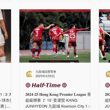
＜2025年 6月 12日公佈參賽名單及報到
體育產業的
時間＞
為平台，推
體育不僅是
社區與促進
副局長 鄭
體育領域
注與資源，
本次活動的
與支持。透
對武漢及其
武漢之間的
與與分享，
九龍城區體育會
期待未來
2025年4月6日
同推動兩地
🔴 𝙃𝙖𝙡𝙛-𝙏𝙞𝙢𝙚 🔴
🔴
家創造更多
與支持！
: 3 大埔
𝟐𝟎𝟐𝟒-𝟐𝟓 𝐇𝐨𝐧𝐠 𝐊𝐨𝐧𝐠 𝐏𝐫𝐞𝐦𝐢𝐞𝐫 𝐋𝐞𝐚𝐠𝐮𝐞 香港
𝟐𝟎
Bww 球衣供
超級聯賽 🚩 15’ 姜𠗕賢 KANG
超級
JUNHYEON 九龍城 Kowloon City 1 : 0
JU