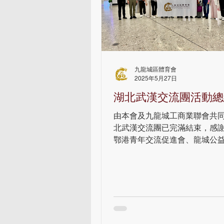
九龍城區體育會
2025年5月27日
湖北武漢交流團活動總
由本會及九龍城工商業聯會共
北武漢交流團已完滿結束，感
鄂港青年交流促進會、龍城公
港特別行政區政府駐武漢經濟
支持，本次行程中，我們舉辦
富多彩的交流活動，促進各界
合作。 乘坐高鐵地去武漢 到
了解中國賽馬產業的發展 參觀
景點，更拜訪武漢市委統戰部
濟貿易辦事處 體育活動在本次