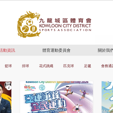
活動資訊
體育運動委員會
關於我
籃球
排球
花式跳繩
匹克球
足毽
會務通