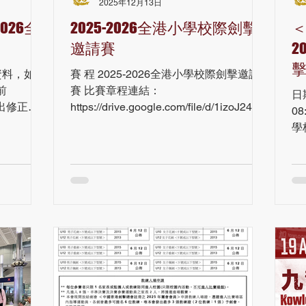
2025年12月13日
ODIwMDg5MgABHo
活的一部
026全
2025-2026全港小學校際劍擊
＜
夫先生在
深厚的傳統
邀請賽
2
文化的社
資料，如發
賽 程 2025-2026全港小學校際劍擊邀請
化」、「社
前
賽 比賽章程連結：
「人」是
日
知提出修正
https://drive.google.com/file/d/1izoJ24ltOj
0
re/p/1CH6
3r85vMxlOioIm8aM4LuvJN/view?
學
usp=drivesdk 報名表格連結：
沙
https://drive.google.com/file/d/1xYWz-
bJ_XTAsJHQRp1pOVBNIAxzDBJCn/vie
w?usp=drivesdk #九龍城區體育會 #劍擊
#Fencing #全港小學劍擊比賽 #小學劍擊
#小學學界 #香港劍擊