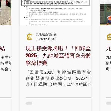
九龍城區體育會
2025年4月25日
結
現正接受報名啦！「回歸盃
2025」九龍城區體育會分齡劍
同主辦的湖
九
擊錦標賽
謝協辦單位
龍
益聯會，香
與
「回 歸 盃 2025」九 龍 城 區 體 育 會 分
貿易辦事處
操
齡 劍 擊 錦 標 賽 比賽日期： 2025 年 7
了一系列豐
情
月 1 日(星期二) 時 間： 上午 8 時至下午
人士之間的
19
7 時 地 點： 香港浸會大學附屬學校王錦
東方馬城，
輝中小學～中學部 (地址：新界沙田石門
武漢著名
安睦里6號 ) 報名費用： HK$500/每項 截
及駐武漢經
止報名： 2025年 6月5 日 / 下午 5 時30分
交流中佔