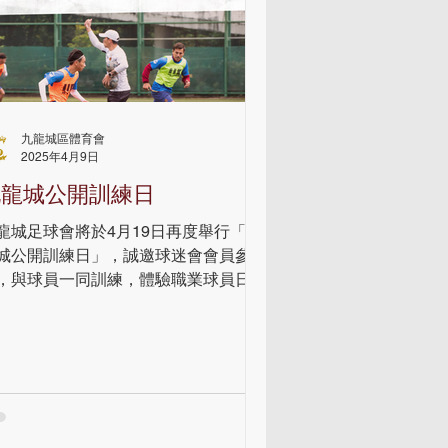
九龍城區體育會
2025年4月9日
九龍城公開訓練日
龍城足球會將於4月19日再度舉行「九
城公開訓練日」，誠邀球迷會會員參
，與球員一同訓練，體驗職業球員日常
練過程，名額有限，先到先得。活動詳
如下： 九龍城公開訓練日 🗓️日期：
/4/2025 （六） 🕕時間：09:30 -...