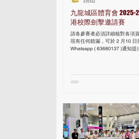
2月5日
區每一個角落,成為市民日常生
九龍城區體育會 2025-2
分。 九龍城區體育會主席何迪
致謝辭中指出, 九龍城區擁有
港校際劍擊邀請賽
與新興的建設,是一個充滿多元
請各參賽者必須詳細核對各項
區。他深信在推動運動「普及
現有任何錯漏，可於 2 月10 日
區化」及「精英化」的進程中,
Whatsapp ( 63680137 )通
最關
https://www.facebook.com/sha
22vQFr/?mibextid=wwXIfr