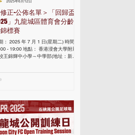
2025年6月12日
修正-公佈名單＞「回歸盃
025」九龍城區體育會分齡劍
擊錦標賽
期： 2025 年 7 月 1 日(星期二) 時間：
8:00 - 19:00 地點： 香港浸會大學附屬
校王錦輝中小學～中學部(地址：新界
田石門安睦里 6 號 )