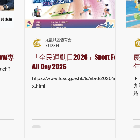
九龍城區體育會
7月28日
ew專訪
「全民運動日2026」Sport For
慶
All Day 2026
atch?
https://www.lcsd.gov.hk/tc/sfad/2026/inde

x.html
九
路
九
跑
共
期
點
賽