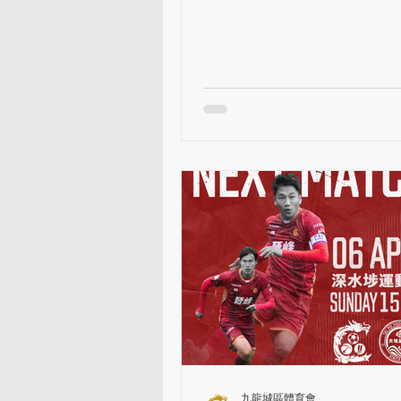
@mekohongkong 運動營養產品供應 |
@3721protein #KCFC...
九龍城區體育會