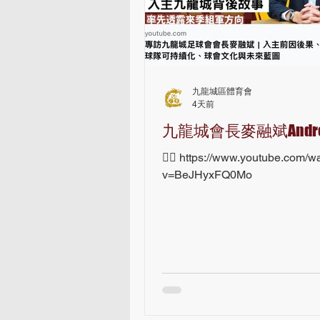
九龍城區體育會
4天前
九龍城會長麥融斌Andr
👇🏻 https://www.youtube.com/w
v=BeJHyxFQ0Mo