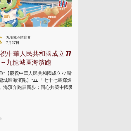
九龍城區體育會
7月27日
祝中華人民共和國成立 77 周
年 -- 九龍城區海濱跑
🏻*【慶祝中華人民共和國成立77周年--
龍城區海濱跑】*🌅 「七十七載輝煌
，海濱奔跑展新步；同心共築中國夢，
龍城區齊歡呼！」——九龍城區海濱
，現正火熱報名，一齊# 慶祝中華人民
和國成立77周年 #！ 比賽日詳情 🗓️日
：2026年10月11日（星期日） 📍地
：啟德承豐道公園及啟德海濱花園 比
項目及費用 3️⃣公里開心組（個人/雙