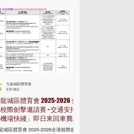
） $250 1️⃣0️⃣公里開心組（不設獎金）
280 1️⃣0️⃣公里挑戰組（設有獎金）
280 *3公里開心組（雙人）8歲-15歲參
者必須有成人陪同參加👩🏻‍🤝‍👨🏼 *報
選手將獲得選手包及跑手衫；凡完成賽
者，均獲完賽獎牌及獎品以作紀念！🏅
 *10公里賽事將會申請香港田徑總會認
賽事 報名方式 1. 掃描海報QR CODE
. 點擊以下連接：
tps://in.njuko.com/-1780649753861
報名截止日期：2026年8月5日）
九龍城區體育會
2月18日
龍城區體育會 2025-2026 全
校際劍擊邀請賽 - 交通安排
「機場快綫」即日來回車費優
惠
龍城區體育會 2025-2026全港校際劍擊