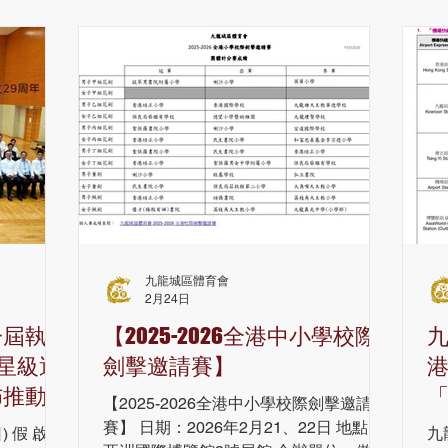
人
$
$
加
名
事

可
2
ht
（
九龍城區體育會
2月24日
一屆執委
【2025-2026全港中小學校際
九
 星級運
劍擊邀請賽】
港
佈推動多
【2025-2026全港中小學校際劍擊邀請
賽】 日期：2026年2月21、22日 地點：
 假 啟德
九