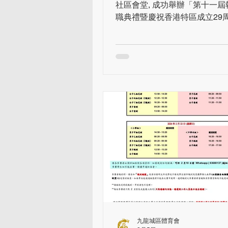
社區會堂, 成功舉辦「第十一
職典禮暨慶祝香港特區成立29
動邀得多位政商界及體育界重
席,共同見證體育會邁向新里程
執委會宣佈將以「體育之火廿載
綻放九龍城」為核心理念,進一
區體育版圖。典禮上,九龍城區
長廖永通先生致歡迎辭時,回顧
自2005年成立以來的豐碩成果
讚揚「九龍城」足球隊歷史性
級聯賽的最高職業舞台, 為區爭
擊、足毽、花式跳繩等項目亦
展。廖會長強調,踏入新一屆,
傳承優良基石的同時,把發展重
「社區連結與推廣」上。為落
化及社區化,體育會正積極拓展
球、匹克球、長跑、羽毛球、
石、欖球等新興及大眾體育項目
九龍城區體育會
備成立專屬的龍舟隊,期望讓體