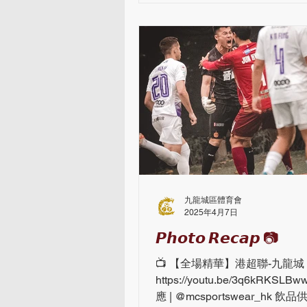
據了重要地位。我們不僅關注
發展，也探討如何利用體育作
動兩地經濟合作與文化交流。
健康與活力的象徵，更是連結
友誼的橋樑。 與湖北省體育局
李輝進行了交流 相信透過加強
的合作，同時也能吸引更多關
推動武漢及香港的共同發展。
成功離不開每位參與者的熱情
過各類活動，我們不僅加深了
產業的了解，也推動了香港與
交流合作。各位嘉賓的積極參
九龍城區體育會
讓交流更加深入，收穫豐富。 
2025年4月7日
能持續加強與武漢的聯繫，共
𝙋𝙝𝙤𝙩𝙤 𝙍𝙚𝙘𝙖𝙥 📷
的經濟與體育文化交流，為大
的合作機會。 感謝大家的參與
📺 【全場精華】港超聯-九龍城 1 
希望大家在此次活動中
https://youtu.be/3q6kRKSL
應 | @mcsportswear_hk 飲品供應 |