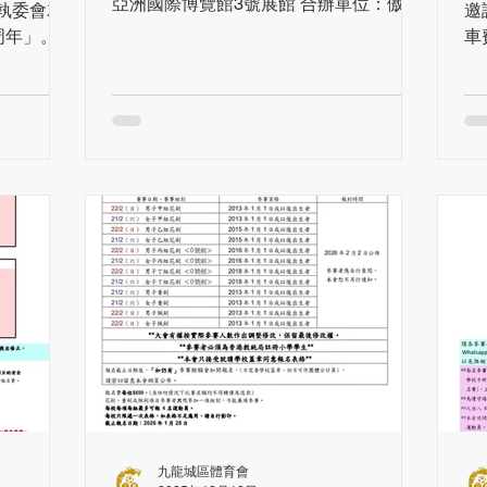
亞洲國際博覽館3號展館 合辦單位：傲智
屆執委會就
邀
劍擊All Fencers Club 贊助：華潤怡寶飲
周年」。活
車費
料(控股)有限公司 一連兩日的【2025-
量級嘉賓出
Re
2026全港校際劍擊邀請賽】已順利完
。 新一屆
成。今次賽事規模盛大，一共吸引超過
傳 多元
1,300 名劍擊選手報名參與，同學們在場
步擴展社
上展現了精湛技術與堅韌不拔的體育精
體育會會
神，為香港學體會舉辦全港中小學學界比
了體育會
賽做好準備。 在此，謹向親臨現場打氣
。他特別
的各位老師、家長、教練及同學們致上最
踏上香港超
誠摯的謝意。有您們的支持是本會發展的
光;同時劍
源泉，會不斷努力將賽事質量提升。 個
持續蓬勃發
人賽成績查閱：
體育會將在
https://www.fencingtimelive.com/tournam
心放在
ents/eventSchedule/A0CF116FD9684F
實運動多元
0A94438A00ADD9C380?
籃球、排
fbclid=IwY2xjawQKNKNleHRuA2FlbQIx
網球、攀
MABicmlkETIxT3JNS2ZuOEtRREp1UW
,並正籌
t3c3J0YwZhcHBfaWQQMjIyMDM5MTc4
九龍城區體育會
育走入社