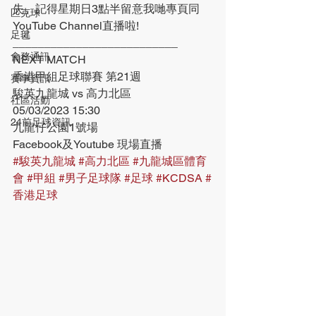
失。記得星期日3點半留意我哋專頁同
匹克球
YouTube Channel直播啦! 
足毽
__________________________
會務通訊
NEXT MATCH
香港甲組足球聯賽 第21週
賽事資訊
駿英九龍城 vs 高力北區
社區活動
05/03/2023 15:30
24前足球資訊
九龍仔公園1號場
Facebook及Youtube 現場直播
#駿英九龍城
#高力北區
#九龍城區體育
會
#甲組
#男子足球隊
#足球
#KCDSA
#
香港足球