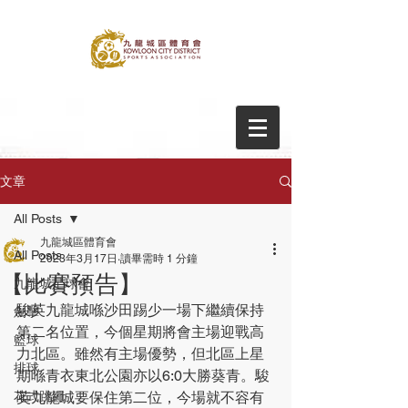
文章
All Posts
九龍城區體育會
All Posts
2023年3月17日
讀畢需時 1 分鐘
【比賽預告】
九龍城足球會
駿英九龍城喺沙田踢少一場下繼續保持
劍擊
第二名位置，今個星期將會主場迎戰高
籃球
力北區。雖然有主場優勢，但北區上星
排球
期喺青衣東北公園亦以6:0大勝葵青。駿
花式跳繩
英九龍城要保住第二位，今場就不容有