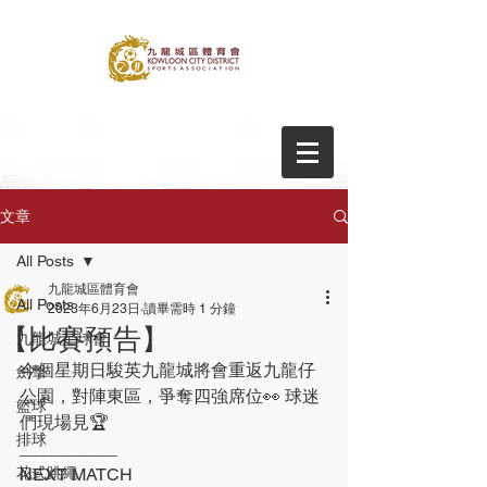
文章
All Posts
九龍城區體育會
All Posts
2023年6月23日
讀畢需時 1 分鐘
【比賽預告】
九龍城足球會
今個星期日駿英九龍城將會重返九龍仔
劍擊
公園，對陣東區，爭奪四強席位👀 球迷
籃球
們現場見🏆
排球
__________
花式跳繩
NEXT MATCH