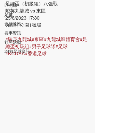
足總盃（初級組）八強戰
匹克球
駿英九龍城 vs 東區
足毽
25/6/2023 17:30
會務通訊
九龍仔公園1號場
賽事資訊
#駿英九龍城
#東區
#九龍城區體育會
#足
社區活動
總盃初級組
#男子足球隊
#足球
24前足球資訊
#KCDSA
#香港足球