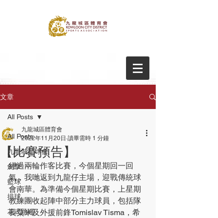
文章
All Posts
九龍城區體育會
All Posts
2022年11月20日
讀畢需時 1 分鐘
【比賽預告】
九龍城足球會
經過兩輪作客比賽，今個星期回一回
劍擊
氣，我哋返到九龍仔主場，迎戰傳統球
籃球
會南華。為準備今個星期比賽，上星期
排球
教練團收起陣中部分主力球員，包括隊
花式跳繩
長粟米及外援前鋒Tomislav Tisma，希