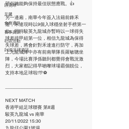
望佢哋能夠保持最佳狀態應戰。👍
匹克球
足毽
另一邊廂，南華今年簽入法籍前鋒禾
會務通訊
達，禾達現時以9個入球穩坐射手榜第一
位，同時駿英九龍城亦暫時以一球得失
賽事資訊
球差排甲組第一位，相信九龍城為保得
社區活動
失球差，將會針對禾達進行防守，再加
24前足球資訊
上九龍城陣中亦有前南華隊長羅敏聰坐
陣，今場比賽淨係聽到都覺得會戰況激
烈，大家都記得早啲嚟球場霸個靚位，
支持本地足球啦!🎊⚽
__________________________
NEXT MATCH
香港甲組足球聯賽 第8週
駿英九龍城 vs 南華
20/11/2022 15:30
九龍仔公園1號場