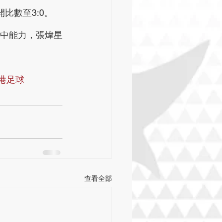
比數至3:0。
傳中能力，張煒星
港足球
查看全部