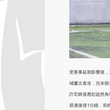
受賽事延期影響後，
城屢次進攻，但未能
許宏鋒接應彭超然角
易邊後僅1分鐘，前