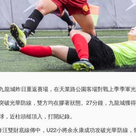
九龍城昨日重返賽場，在天業路公園客場對戰上季季軍光
突破光華防線，雙方均在膠著狀態。27分鐘，九龍城獲
球，近柱頭槌頂入，打開紀錄。
鋒汪雙財底線傳中，U22小將余永康成功攻破光華防線，領