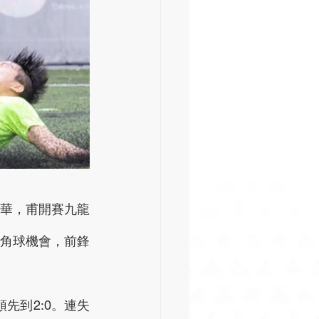
華，甫開賽九龍
得角球機會，前鋒
先到2:0。連失