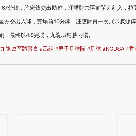
，67分鐘，許宏鋒交出助攻，汪雙財禁區前單刀射入，拉開
星亦交出入球，完場前10分鐘，汪雙財再一次展示底線
網，最終以4:0完場，九龍城連勝兩場。
#九龍城區體育會
#乙組
#男子足球隊
#足球
#KCDSA
#香