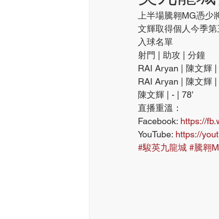
上半場騰翱MG憑少將
文輝取得個人今季第
入球名單 
射門 | 助攻 | 分鐘
RAI Aryan | 陳文輝 | 
RAI Aryan | 陳文輝 | 
陳文輝 | - | 78’ 
直播重溫：
Facebook: 
https://f
YouTube: 
https://yo
#駿英九龍城
#騰翱M