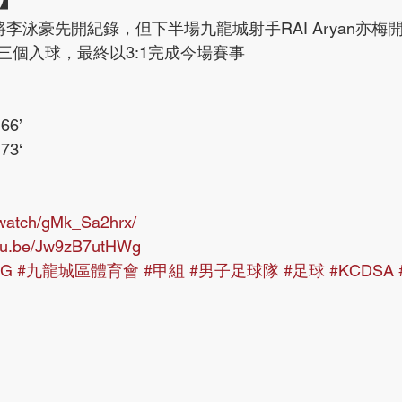
李泳豪先開紀錄，但下半場九龍城射手RAI Aryan亦梅
三個入球，最終以3:1完成今場賽事
66’ 
73‘
b.watch/gMk_Sa2hrx/
utu.be/Jw9zB7utHWg
G
#九龍城區體育會
#甲組
#男子足球隊
#足球
#KCDSA