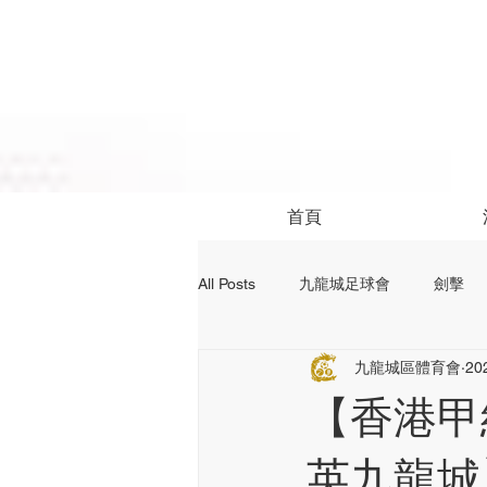
首頁
All Posts
九龍城足球會
劍擊
九龍城區體育會
20
社區活動
24前足球資訊
【香港甲組足
英九龍城