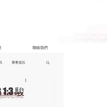
們
聯絡我們
訊
賽事資訊
:3 駿