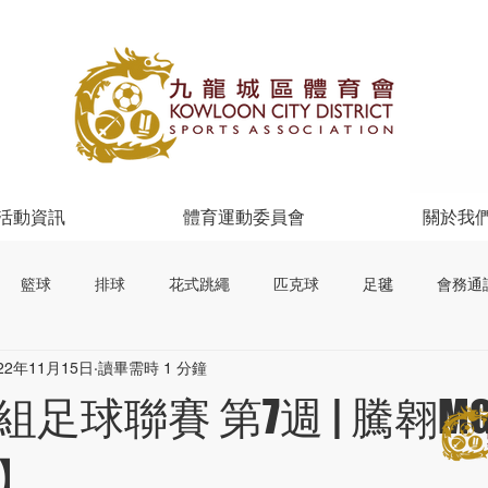
活動資訊
體育運動委員會
關於我
籃球
排球
花式跳繩
匹克球
足毽
會務通
22年11月15日
讀畢需時 1 分鐘
球聯賽 第7週 | 騰翱MG 1
】