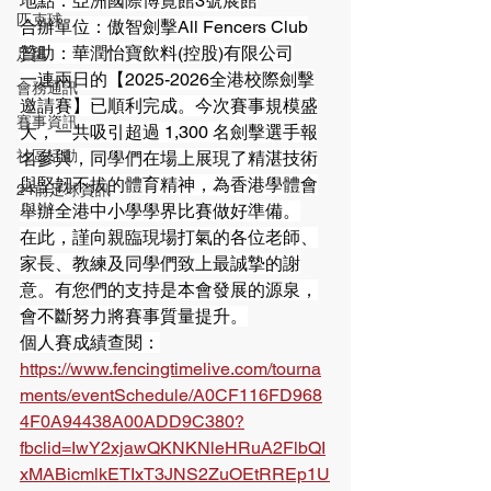
地點：亞洲國際博覽館3號展館
匹克球
合辦單位：傲智劍擊All Fencers Club
贊助：華潤怡寶飲料(控股)有限公司
足毽
一連兩日的【2025-2026全港校際劍擊
會務通訊
邀請賽】已順利完成。今次賽事規模盛
賽事資訊
大，一共吸引超過 1,300 名劍擊選手報
社區活動
名參與，同學們在場上展現了精湛技術
與堅韌不拔的體育精神，為香港學體會
24前足球資訊
舉辦全港中小學學界比賽做好準備。
在此，謹向親臨現場打氣的各位老師、
家長、教練及同學們致上最誠摯的謝
意。有您們的支持是本會發展的源泉，
會不斷努力將賽事質量提升。
個人賽成績查閱：
https://www.fencingtimelive.com/tourna
ments/eventSchedule/A0CF116FD968
4F0A94438A00ADD9C380?
fbclid=IwY2xjawQKNKNleHRuA2FlbQI
xMABicmlkETIxT3JNS2ZuOEtRREp1U