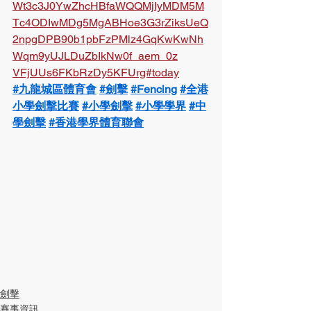
Wt3c3J0YwZhcHBfaWQQMjIyMDM5M
Tc4ODIwMDg5MgABHoe3G3rZiksUeQ
2npgDPB90b1pbFzPMlz4GqKwKwNh
Wqm9yUJLDuZbIkNw0f_aem_0z
VFjUUs6FKbRzDy5KFUrg#today
#九龍城區體育會
#劍擊
#Fencing
#全港
小學劍擊比賽
#小學劍擊
#小學學界
#中
學劍擊
#香港學界體育聯會
劍擊
賽事資訊