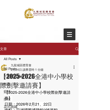
文章
All Posts
九龍城區體育會
All Posts
2月24日
讀畢需時 1 分鐘
【2025-2026全港中小學校
九龍城足球會
際劍擊邀請賽】
劍擊
籃球
【2025-2026全港中小學校際劍擊邀請
賽】
排球
日期：2026年2月21、22日
花式跳繩