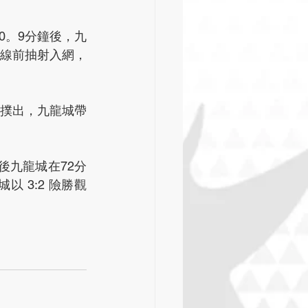
0。9分鐘後，九
區線前抽射入網，
謙撲出，九龍城帶
後九龍城在72分
 3:2 險勝觀