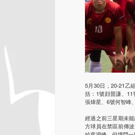
5月30日，20-
括：1號顔晉謙、11
張煒星、6號何智峰、
經過之前三星期未能
方球員在禁區前傳波
給葉澄峰，但埋門一