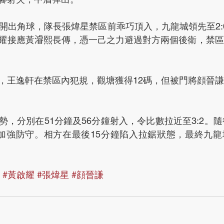
峰開出角球，隊長張煒星禁區前乖巧頂入，九龍城領先至2:
耀接應黃𣿰熙長傳，憑一己之力避過對方兩個後衛，禁
，王逸軒在禁區內犯規，觀塘獲得12碼，但被門將顔晉
，分別在51分鐘及56分鐘射入，令比數拉近至3:2。隨
加強防守。相方在最後15分鐘陷入拉鋸狀態，最終九龍城以
#黃啟耀
#張煒星
#顔晉謙