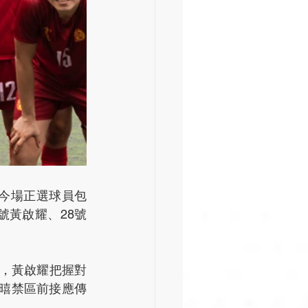
。今場正選球員包
號黃啟耀、28號
，黃啟耀把握對
暐暿禁區前接應傳