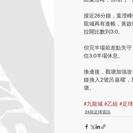
接近26分鐘，葉澄
龍城再有進帳，黃啟
拉開比數到3:0。
但完半場前差點失守
住3:0半場休息。
換邊後，觀塘加強攻勢
鐘換入2號呂嘉曜，
塘。
#九龍城
#乙組
#足球
24前足球資訊