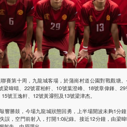
21乙組聯賽第十周，九龍城客場，於蒲崗村道公園對戰觀塘
號梁暐暿、22號霍柏軒、10號葉澄峰、18號章偉鎽、29
15號王逸軒、12號黃𣿰熙及13號梁津杰。
敲響勝鼓，今場九龍城狀態回勇，上半場開波未夠1分鐘
失誤，空門前射入，打開1:0紀錄。接近12分鐘，由梁
腳射失，中眉彈出。