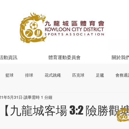
活動資訊
體育運動委員會
關於我
籃球
排球
花式跳繩
匹克球
足毽
會務通
21年5月31日
讀畢需時 1 分鐘
九龍城客場 3:2 險勝觀