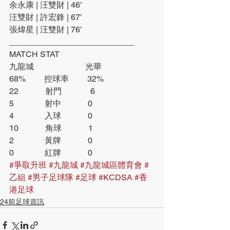
余永康 | 汪雙財 | 46’
汪雙財 | 許宏鋒 | 67’
張煒星 | 汪雙財 | 76’
___________________________
MATCH STAT
九龍城                         光華
68%         控球率         32%
22             射門              6
5               射中             0
4               入球             0
10             角球             1
2               黃牌             0
0               紅牌             0
#爭取升班
#九龍城
#九龍城區體育會
#
乙組
#男子足球隊
#足球
#KCDSA
#香
港足球
24前足球資訊