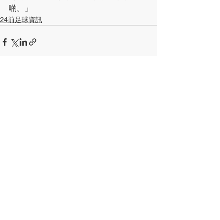
啲。」
24前足球資訊
查看全部
最新文章