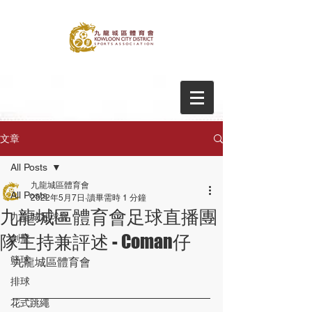
文章
All Posts
九龍城區體育會
All Posts
2022年5月7日
讀畢需時 1 分鐘
九龍城區體育會足球直播團
九龍城足球會
隊主持兼評述 - Coman仔
劍擊
籃球
九龍城區體育會
排球
花式跳繩