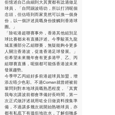
佢憶述自己由細到大其實都有諗過做足
球員，「自問踢波唔叻，所以打消呢個
念頭，但估唔到而家竟然可以換一個身
份，以一個評述員嘅身份接觸到香港球
圈。」
「除咗港超聯賽事外，香港其他組別足
球比賽都未有直播評述。今季駿英九龍
城直播部分乙組聯賽，無疑能夠令更多
人關注香港波，促進香港足球發展。」
佢希望未來幾年會有更多港甲、乙、丙
組聯賽直播，呢個都可能係香港波未來
發展趨勢。
今季甲乙丙組好多前港超球員加盟，增
添左唔少色彩。不過Coman就曾經被前
輩問到對本地球員嘅熟悉程度，「其實
我每次講波前都會準備好長時間，第一
次正式做評述就用咗全日做資料搜集準
備，不過講多幾次就開始熟啲球員，亦
都有私底下有搵佢地吹水，了解佢哋多