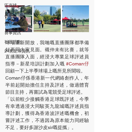
匹克球
足毽
會務通訊
賽事資訊
社區活動
球場重新開放，我哋嘅直播團隊都準備
好再同大家見面。襯仲未有比賽，就等
24前足球資訊
直播團隊入面，經浸大專業足球評述員
指導－新星培訓計劃加入嘅 
#Coman仔
回顧一下上半季球場上嘅所見所聞啦。
Coman仔係香港新一代網絡創作人，年
半前起開始擔任主持及評述，做過體育
節目主持，再嘗試為電競受足球評述。
「以前較少接觸香港足球既評述，今季
有幸透過浸大同駿英九龍城嘅評述員指
導計劃，獲得為香港波評述嘅機會，初
嘗評述工作，不過因為原本能力同經驗
不足，要好多謝沙皮sir嘅提攜」。