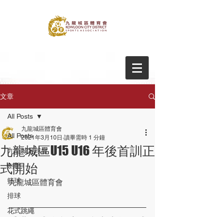
文章
All Posts
九龍城區體育會
All Posts
2021年3月10日
讀畢需時 1 分鐘
九龍城區U15 U16 年後首訓正
九龍城足球會
式開始
劍擊
籃球
九龍城區體育會
排球
花式跳繩