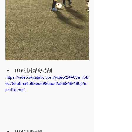
U15訓練精彩時刻
https://video.wixstatic.com/video/24469e_fbb
6c792a8ea4562be6990aaf2a26946/480p/m
p4/file.mp4
U16訓練現場