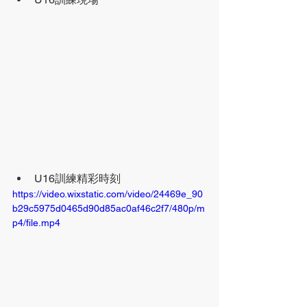
U16訓練精彩時刻
https://video.wixstatic.com/video/24469e_90
b29c5975d0465d90d85ac0af46c2f7/480p/m
p4/file.mp4