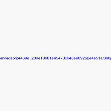
ic.com/video/24469e_20de18661e45473cb43ee092b2e4e51a/360p