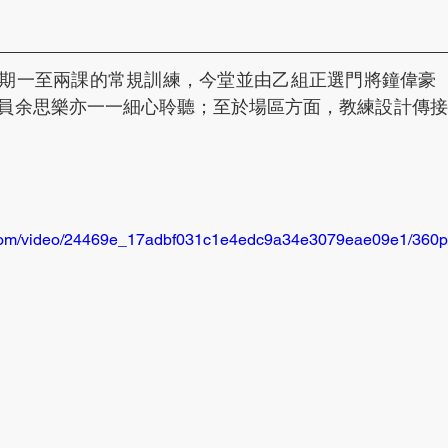
期一至兩課的常規訓練，今堂並由乙組正選門將鐘偉豪（綽號
員余思樂亦一一細心聆聽；至於場區方面，教練設計傳接
ic.com/video/24469e_17adbf031c1e4edc9a34e3079eae09e1/360p