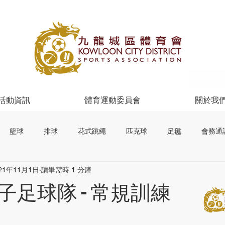
活動資訊
體育運動委員會
關於我
籃球
排球
花式跳繩
匹克球
足毽
會務通
21年11月1日
讀畢需時 1 分鐘
子足球隊 - 常規訓練