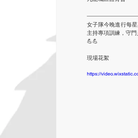
女子隊今晚進行每星
主持專項訓練，守門
💪💪
現場花絮
https://video.wixstat