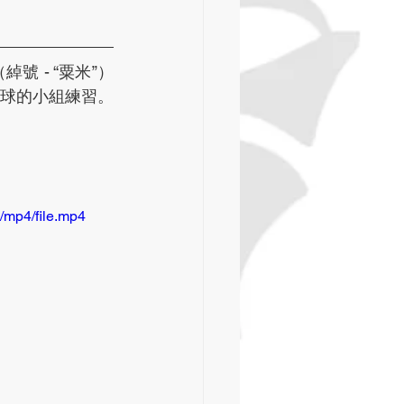
 - “粟米”）
球的小組練習。
/mp4/file.mp4