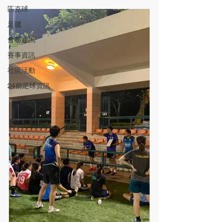
匹克球
足毽
會務通訊
賽事資訊
社區活動
24前足球資訊