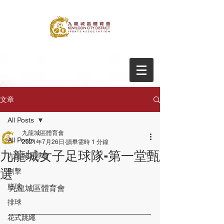
文章
All Posts
九龍城區體育會
All Posts
2021年7月26日
讀畢需時 1 分鐘
九龍城女子足球隊-第一堂甄
九龍城足球會
選
劍擊
籃球
九龍城區體育會
排球
花式跳繩