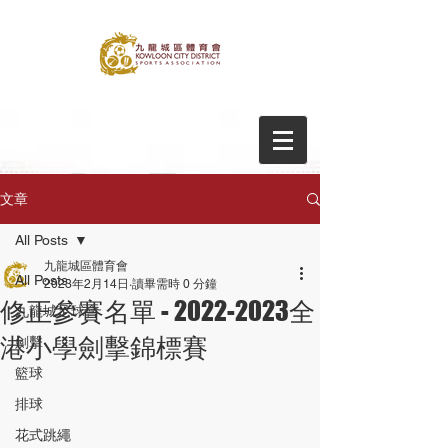
文章
All Posts
九龍城區體育會
All Posts
2023年2月14日
讀畢需時 0 分鐘
修正參賽名單 - 2022-2023全
九龍城足球會
港小學劍擊錦標賽
劍擊
籃球
排球
花式跳繩