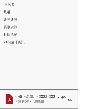
匹克球
足毽
會務通訊
賽事資訊
社區活動
24前足球資訊
＜修正名單 ＞2022-2023全港小學劍擊錦標賽
.pdf
下載 PDF • 1.06MB