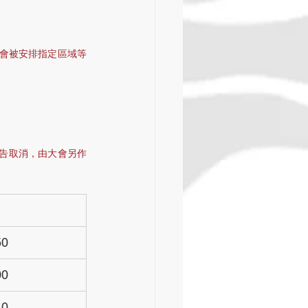
；
即告取消，由大會另作
50
00
40