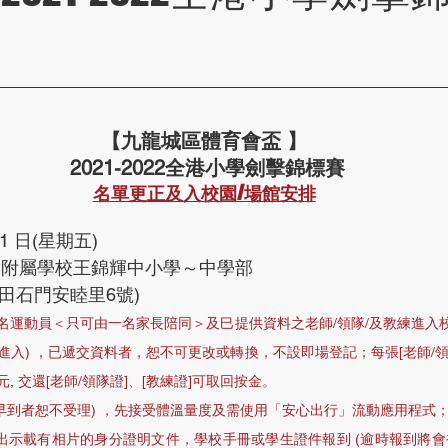
【九龍城區體育會盃 】
 2021-2022全港小學劍擊錦標賽
名單更正及入校園/場館安排
 1 日(星期五)
學附屬學校王錦輝中小學～中學部 
址：新界沙田石門安睦里6號) 
名運動員＜只可由一名家長陪同＞及巳提供資料之老師/領隊/及教練進入校
進入) ，已遞交資料者，恕不可更改或轉換，不設即場登記；每張[老師/領隊
元, 交還[老師/領隊證]、[教練證]可取回按金。
早到者恕不受理) ，先接受體溫量度及需使用「安心出行」流動應用程式