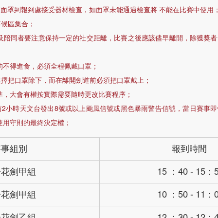
個人面罩到報到處接受器材檢查，如面罩未能通過檢查將 不能在比賽中使用
候區集合； 
內均不得進食，必須全程佩戴口罩；
選擇把口罩除下，而在離開劍道前必須把口罩戴上；
為準，大會有權按實際需要隨時更改比賽程序；
前2小時天文台發出8號或以上颱風信號或黑色暴雨警告信號，當日賽事
使用守則的最終決定權；
賽事組別
報到時間
子花劍甲組
 15 ：40 - 15：
子花劍甲組
 10 ：50 - 11：
子花劍乙組
 12 ：30 - 12：