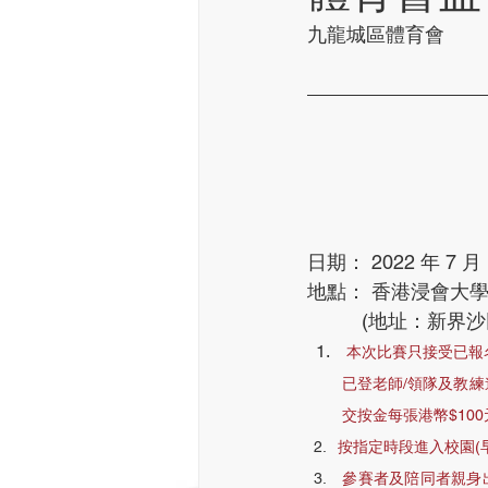
九龍城區體育會
日期： 2022 年 7 月
地點： 香港浸會大
          (地
本次比賽只接受已報
已登老師/領隊及教練
交按金每張港幣$100
按指定時段進入校園(
 參賽者及陪同者親身出示載有相片的身分證明文件，學校手冊或學生證件報到 (逾時報到將會被取消資格及不能退