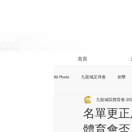
首頁
All Posts
九龍城足球會
劍擊
九龍城區體育會
20
社區活動
24前足球資訊
名單更正
體育會盃 