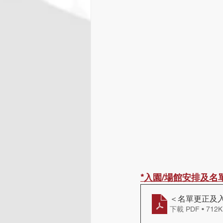
*入園/場館安排及名
＜名單更正及入場
下載 PDF • 712K