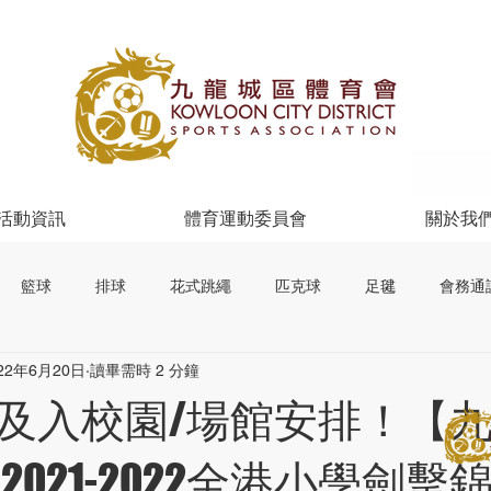
活動資訊
體育運動委員會
關於我
籃球
排球
花式跳繩
匹克球
足毽
會務通
22年6月20日
讀畢需時 2 分鐘
及入校園/場館安排！【
2021-2022全港小學劍擊