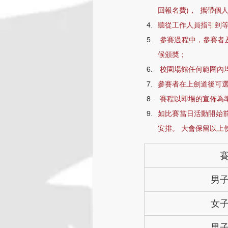
回報名費)，  攜帶
聽從工作人員指引到等
 參賽過程中，參賽者及陪同者要注意保持一定的社交距離，比賽之後應該儘早離開，除獲獎者會被安排指定區域等
候頒奬； 
 校園場館任何範圍
參賽者在上劍道後可
 賽程以即場的宣佈
如比賽當日活動開始
安排。 大會保留以上
​
男
女
男