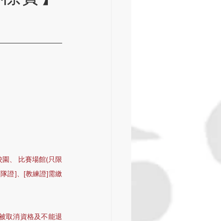
園、 比賽場館(只限
證]、[教練證]需繳
；