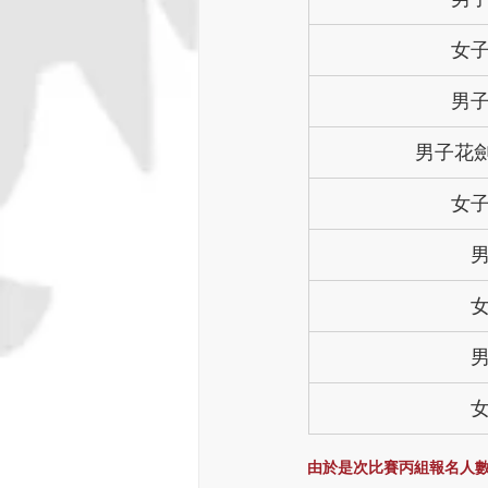
女
男
男子花劍
女
由於是次比賽丙組報名人