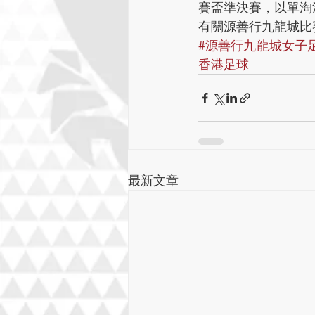
賽盃準決賽，以單淘
有關源善行九龍城比賽賽
#源善行九龍城女子
香港足球
最新文章