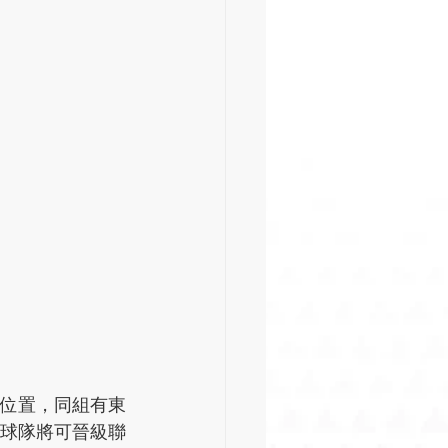
3位置，同組有東
球隊將可晉級聯