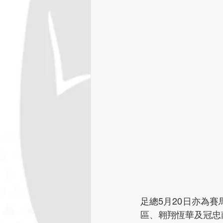
足總5月20日亦為
區、翱翔恆華及冠忠