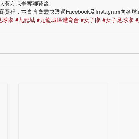
汰賽方式爭奪聯賽盃。
程，本會將會盡快透過Facebook及Instagram向各
足球隊
#九龍城
#九龍城區體育會
#女子隊
#女子足球隊