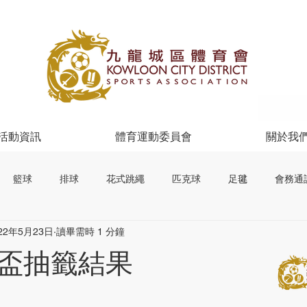
活動資訊
體育運動委員會
關於我
籃球
排球
花式跳繩
匹克球
足毽
會務通
22年5月23日
讀畢需時 1 分鐘
盃抽籤結果