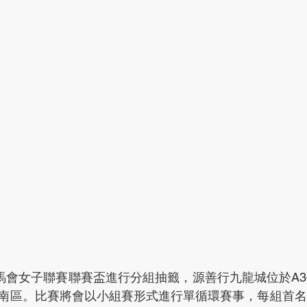
賽馬會女子聯賽聯賽盃進行分組抽籤，源善行九龍城位於A
南區。比賽將會以小組賽形式進行單循環賽事，每組首名