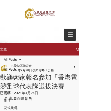
文章
All Posts
九龍城區體育會
All Posts
2021年2月28日
讀畢需時 1 分鐘
歡迎大家報名參加「香港電
九龍城足球會
競足球代表隊選拔決賽」
劍擊
籃球
已更新：
2021年4月24日
九龍城區體育會
排球
花式跳繩