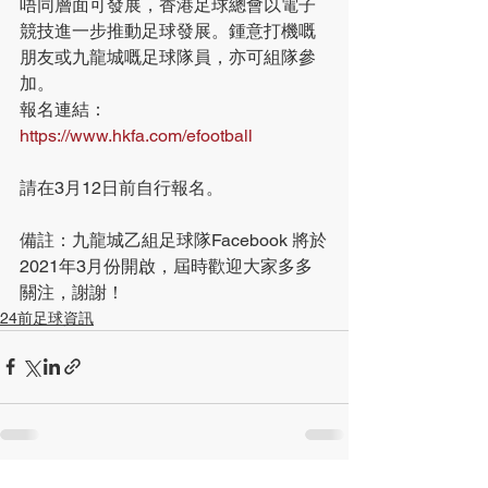
唔同層面可發展，香港足球總會以電子
競技進一步推動足球發展。鍾意打機嘅
朋友或九龍城嘅足球隊員，亦可組隊參
加。
報名連結：
https://www.hkfa.com/efootball
請在3月12日前自行報名。
備註：九龍城乙組足球隊Facebook 將於
2021年3月份開啟，屆時歡迎大家多多
關注，謝謝！
24前足球資訊