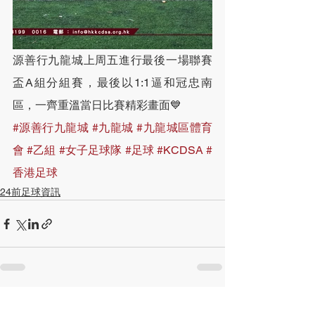
源善行九龍城上周五進行最後一場聯賽
盃A組分組賽，最後以1:1逼和冠忠南
區，一齊重溫當日比賽精彩畫面💙
#源善行九龍城
#九龍城
#九龍城區體育
會
#乙組
#女子足球隊
#足球
#KCDSA
#
香港足球
24前足球資訊
查看全部
最新文章