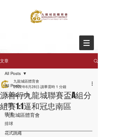
文章
All Posts
九龍城區體育會
All Posts
2022年6月28日
讀畢需時 1 分鐘
源善行九龍城聯賽盃A組分
九龍城足球會
組賽1:1逼和冠忠南區
劍擊
籃球
九龍城區體育會
排球
花式跳繩