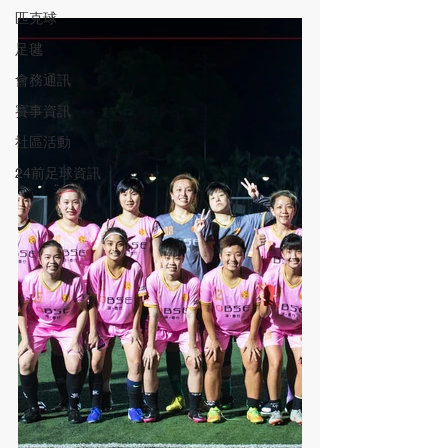
匹克球
足毽
會務通訊
賽事資訊
社區活動
24前足球資訊