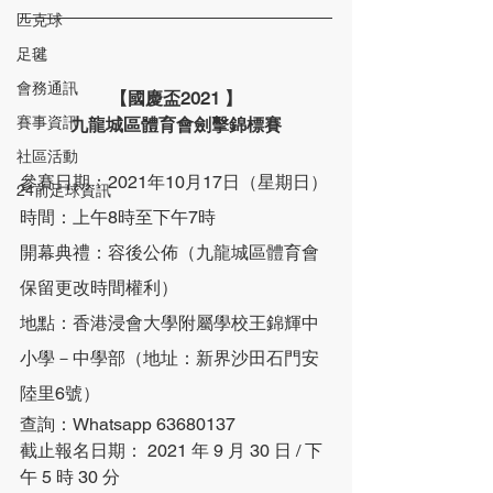
匹克球
足毽
會務通訊
【國慶盃2021 】
賽事資訊
九龍城區體育會劍擊錦標賽
社區活動
參賽日期：2021年10月17日（星期日）
24前足球資訊
時間：上午8時至下午7時
開幕典禮：容後公佈（九龍城區體育會
保留更改時間權利）
地點：香港浸會大學附屬學校王錦輝中
小學－中學部（地址：新界沙田石門安
陸里6號）
查詢：Whatsapp 63680137
截止報名日期： 2021 年 9 月 30 日 / 下
午 5 時 30 分