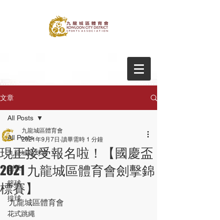
文章
All Posts
九龍城區體育會
All Posts
2021年9月7日
讀畢需時 1 分鐘
現正接受報名啦！【國慶盃
九龍城足球會
2021 九龍城區體育會劍擊錦
劍擊
籃球
標賽】
排球
九龍城區體育會
花式跳繩