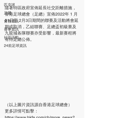
匹克球
隨著特區政府宣佈延長社交距離措施，
足毽
香港足球總會（足總）宣佈2022年 1 月
21日至 2月3日期間的聯賽及活動將會延
會務通訊
期或取消，乙組聯賽、足總盃初級賽及
賽事資訊
九龍城各隊聯賽亦受影響，最新賽程將
社區活動
有待足總公佈。
24前足球資訊
（以上圖片資訊源自香港足球總會）
更多詳情可點擊：
https://www.hkfa.com/ch/more_news?