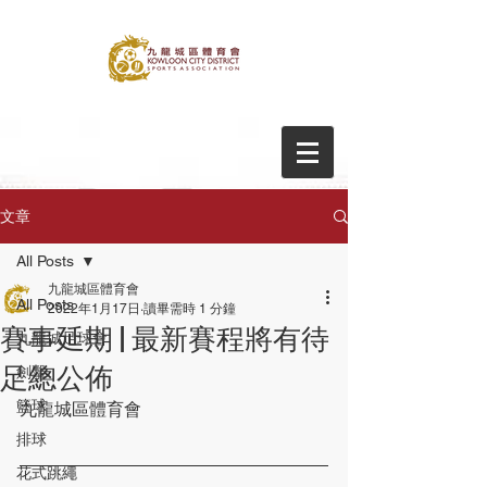
文章
All Posts
九龍城區體育會
All Posts
2022年1月17日
讀畢需時 1 分鐘
賽事延期 | 最新賽程將有待
九龍城足球會
足總公佈
劍擊
籃球
九龍城區體育會
排球
花式跳繩