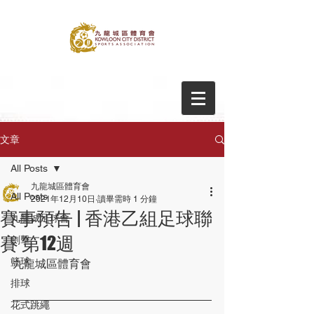
文章
All Posts
九龍城區體育會
All Posts
2021年12月10日
讀畢需時 1 分鐘
賽事預告 | 香港乙組足球聯
九龍城足球會
賽 第12週
劍擊
籃球
九龍城區體育會
排球
花式跳繩