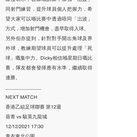
同射門練習，提升球員個人把握力，希
望大家可以喺比賽中透過唔同「岀波」
方式，增加射門機會，盡早取得入球。
另外佢亦提到，針對對手開出角球及界
外球，教練期望球員可以提升處理「死
球」嘅集中力。Dicky相信喺星期日嘅比
賽，隊友都會發揮應有水準，繼續取得
連勝。
_____________
NEXT MATCH
香港乙組足球聯賽 第12週
葵青 vs 駿英九龍城
12/12/2021 17:30
青衣東北公園