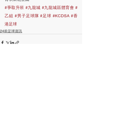
#爭取升班
#九龍城
#九龍城區體育會
#
乙組
#男子足球隊
#足球
#KCDSA
#香
港足球
24前足球資訊
查看全部
最新文章