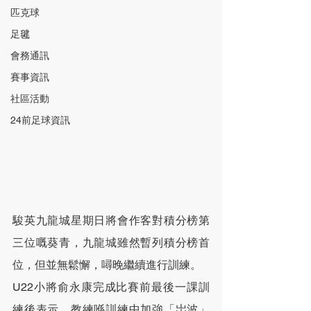
匹克球
足毽
會務通訊
賽事資訊
社區活動
24前足球資訊
駿英九龍城星期日將會作客對積分榜第
三位嘅葵青，九龍城雖然暫列積分榜首
位，但並無鬆懈，噚晚繼續進行訓練。
U22小將俞永康完成比賽前最後一課訓
練後表示，教練喺訓練中加強「岀波」