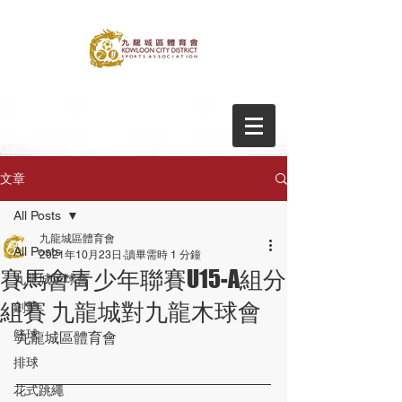
文章
All Posts
九龍城區體育會
All Posts
2021年10月23日
讀畢需時 1 分鐘
賽馬會青少年聯賽U15-A組分
九龍城足球會
組賽 九龍城對九龍木球會
劍擊
籃球
九龍城區體育會
排球
花式跳繩