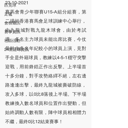
23-10-2021
匹克球
賽馬會青少年聯賽U15-A組分組賽，第
足毽
二場於香港賽馬會足球訓練中心舉行，
會務通訊
由九龍城對戰九龍木球會，由於考試
賽事資訊
週，多名主力球員未能出席比賽，今仗
社區活動
骨幹由多名年紀較小的球員上演，見對
24前足球資訊
手全是外籍球員，教練以4-5-1穩守突擊
迎戰，用前鋒鋯正作出反擊。上半場首
十多分鐘，對手攻勢絡繹不絕，左右邊
路逢逢出擊，最終九龍城被撕破防線，
攻入多球，以0比8落後上半場。下半場
教練換入數名球員和位置作出變動，但
始終調動人數有限，陣中球員相相體力
不繼，最終0比12結束賽事！