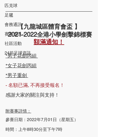
匹克球
足毽
會務通訊
【九龍城區體育會盃 】
 2021-2022全港小學劍擊錦標賽
賽事資訊
額滿通知！
社區活動
24前足球資訊
*男子花劍丙組 
*女子花劍丙組
*男子重劍 
- 名額已滿, 不再接受報名！
感謝大家的關注與支持！
附賽事詳情：
參賽日期：2022年7月01日（星期五）
時間：上午8時30分至下午7時