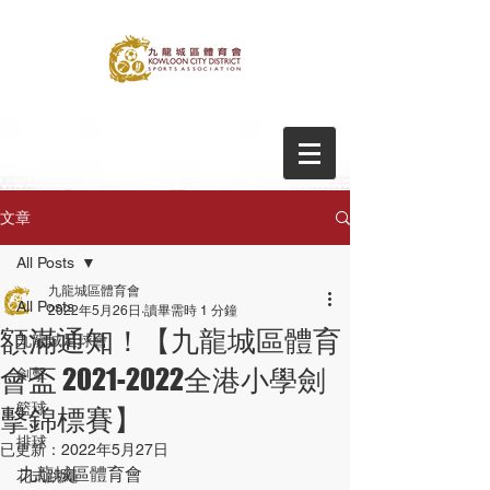
文章
All Posts
九龍城區體育會
All Posts
2022年5月26日
讀畢需時 1 分鐘
額滿通知！【九龍城區體育
九龍城足球會
會盃 2021-2022全港小學劍
劍擊
籃球
擊錦標賽】
排球
已更新：
2022年5月27日
九龍城區體育會
花式跳繩