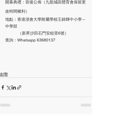
開幕典禮：容後公佈（九龍城區體育會保留更
改時間權利）
地點：香港浸會大學附屬學校王錦輝中小學～
中學部 
           （新界沙田石門安睦里6號）
查詢：Whatsapp 63680137
劍擊
查看全部
最新文章