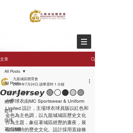
文章
All Posts
九龍城區體育會
All Posts
2024年7月24日
讀畢需時 1 分鐘
𝙊𝙪𝙧 𝙅𝙚𝙧𝙨𝙚𝙮 🔴⚪⚫🟡🟣
九龍城足球會
今季球衣由MC Sportswear & Uniform 
劍擊
Limited 設計，主場球衣球員版以紅⾊和
籃球
⾦⾊為主⾊調，以九龍城城區歷史文化
排球
作為主題，象征著城區經歷的晝夜，展
花式跳繩
現出獨特的歷史文化。設計採⽤直線條