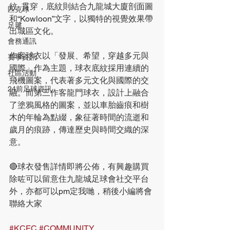
紋  貫穿，底紋則結合九龍城⼤廈剖⾯圖
匹克球
和“Kowloon”文字，以獨特的視覺效果帶
足毽
出城區文化。
會務通訊
作客球衣以「發展、希望，穿越多元與
賽事資訊
國際」作為主題，球衣底紋採⽤連續的
社區活動
⾶機圖案，代表著多元文化與國際的交
24前足球資訊
融。而第三作客龍⾨球衣，設計上融合
了塗鴉風格的圖案，並以⾞胎齒痕和樹
⽊的年輪為點綴，象征著時間的流逝和
歲⽉的痕跡，傳達歷史與時間交織的深
意。
🔴球衣發售詳情即將公佈，有興趣購買
除咗可以留意住九龍城足球會社交平台
外，亦都可以pm定我哋，稍後小編將會
聯絡大家
#KCFC
#COMMUNITY