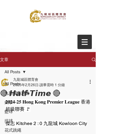
文章
All Posts
九龍城區體育會
All Posts
2025年2月26日
讀畢需時 1 分鐘
🔴 𝙃𝙖𝙡𝙛-𝙏𝙞𝙢𝙚 🔴
九龍城足球會
𝟐𝟎𝟐𝟒-𝟐𝟓 𝐇𝐨𝐧𝐠 𝐊𝐨𝐧𝐠 𝐏𝐫𝐞𝐦𝐢𝐞𝐫 𝐋𝐞𝐚𝐠𝐮𝐞 香港
劍擊
超級聯賽 🚩
籃球
排球
傑志 Kitchee 2 : 0 九龍城 Kowloon City
花式跳繩