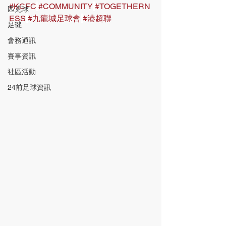
#KCFC
#COMMUNITY
#TOGETHERN
匹克球
ESS
#九龍城足球會
#港超聯
足毽
會務通訊
賽事資訊
社區活動
24前足球資訊