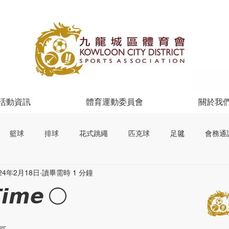
活動資訊
體育運動委員會
關於我
籃球
排球
花式跳繩
匹克球
足毽
會務通
24年2月18日
讀畢需時 1 分鐘
𝙏𝙞𝙢𝙚 ⚪️