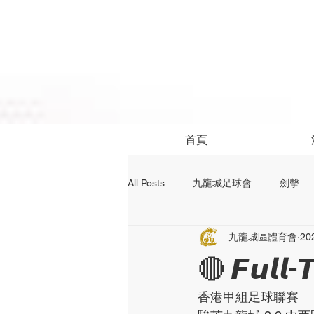
首頁
All Posts
九龍城足球會
劍擊
九龍城區體育會
20
社區活動
24前足球資訊
🔴 𝙁𝙪𝙡𝙡-
香港甲組足球聯賽