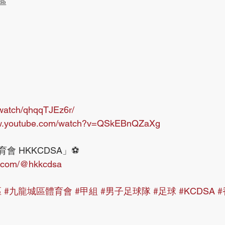
區
b.watch/qhqqTJEz6r/
ww.youtube.com/watch?v=QSkEBnQZaXg
會 HKKCDSA」⚽️
e.com/@hkkcdsa
區
#九龍城區體育會
#甲組
#男子足球隊
#足球
#KCDSA