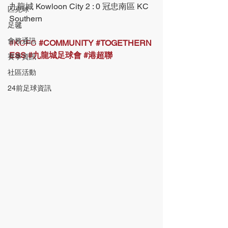
九龍城 Kowloon City 2 : 0 冠忠南區 KC 
匹克球
Southern
足毽
會務通訊
#KCFC
#COMMUNITY
#TOGETHERN
ESS
#九龍城足球會
#港超聯
賽事資訊
社區活動
24前足球資訊