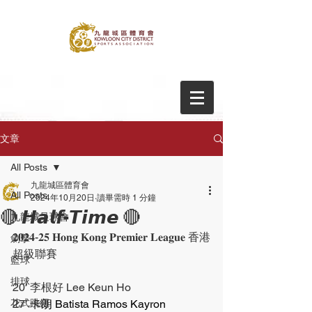
文章
All Posts
九龍城區體育會
All Posts
2024年10月20日
讀畢需時 1 分鐘
🔴 𝙃𝙖𝙡𝙛-𝙏𝙞𝙢𝙚 🔴
九龍城足球會
𝟐𝟎𝟐𝟒-𝟐𝟓 𝐇𝐨𝐧𝐠 𝐊𝐨𝐧𝐠 𝐏𝐫𝐞𝐦𝐢𝐞𝐫 𝐋𝐞𝐚𝐠𝐮𝐞 香港
劍擊
超級聯賽
籃球
排球
20’ 李根好 Lee Keun Ho
花式跳繩
27’ 
卡朗 Batista Ramos Kayron