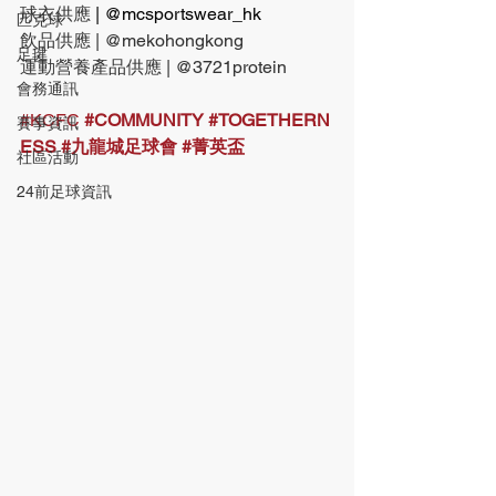
球衣供應 
| @mcsportswear_hk
匹克球
飲品供應 | @mekohongkong
足毽
運動營養產品供應 | @3721protein
會務通訊
#KCFC
#COMMUNITY
#TOGETHERN
賽事資訊
ESS
#九龍城足球會
#菁英盃
社區活動
24前足球資訊