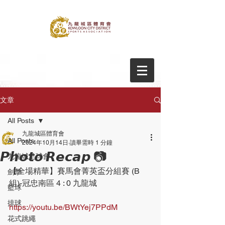
文章
All Posts
九龍城區體育會
All Posts
2024年10月14日
讀畢需時 1 分鐘
𝙋𝙝𝙤𝙩𝙤 𝙍𝙚𝙘𝙖𝙥 📷
九龍城足球會
【全場精華】賽馬會菁英盃分組賽 (B
劍擊
組)-冠忠南區 4 : 0 九龍城
籃球
排球
https://youtu.be/BWtYej7PPdM
花式跳繩