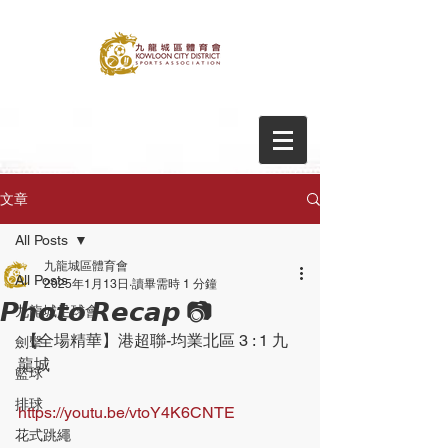
文章
All Posts
九龍城區體育會
All Posts
2025年1月13日
讀畢需時 1 分鐘
𝙋𝙝𝙤𝙩𝙤 𝙍𝙚𝙘𝙖𝙥 📷
九龍城足球會
 【全場精華】港超聯-均業北區 3 : 1 九
劍擊
龍城
籃球
排球
https://youtu.be/vtoY4K6CNTE
花式跳繩