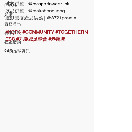
球衣供應 
| @mcsportswear_hk
匹克球
飲品供應 | @mekohongkong
足毽
運動營養產品供應 | @3721protein
會務通訊
#KCFC
#COMMUNITY
#TOGETHERN
賽事資訊
ESS
#九龍城足球會
#港超聯
社區活動
24前足球資訊