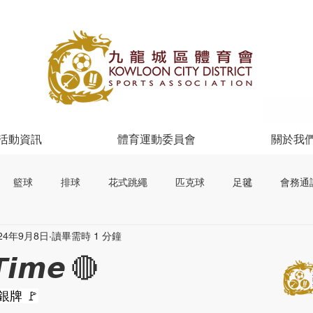
活動資訊
體育運動委員會
關於我
籃球
排球
花式跳繩
匹克球
足毽
會務通
24年9月8日
讀畢需時 1 分鐘
𝙏𝙞𝙢𝙚 🔴
 高級組銀牌 🚩