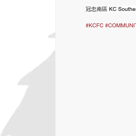
冠忠南區 KC Southern
#KCFC
#COMMUNI