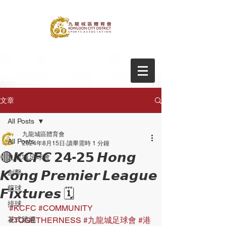
文章
All Posts
九龍城區體育會
All Posts
2024年8月15日
讀畢需時 1 分鐘
🔴𝙆𝘾𝙁𝘾 𝟮𝟰-𝟮𝟱 𝙃𝙤𝙣𝙜
九龍城足球會
𝙆𝙤𝙣𝙜 𝙋𝙧𝙚𝙢𝙞𝙚𝙧 𝙇𝙚𝙖𝙜𝙪𝙚
劍擊
籃球
𝙁𝙞𝙭𝙩𝙪𝙧𝙚𝙨 🗓
排球
#KCFC
#COMMUNITY
花式跳繩
#TOGETHERNESS
#九龍城足球會
#港