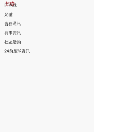
超聯
匹克球
足毽
會務通訊
賽事資訊
社區活動
24前足球資訊