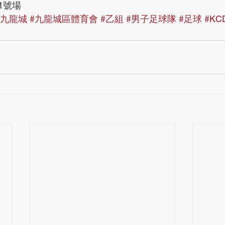
1號場
#九龍城
#九龍城區體育會
#乙組
#男子足球隊
#足球
#KC