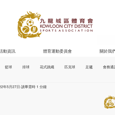
活動資訊
體育運動委員會
關於我
籃球
排球
花式跳繩
匹克球
足毽
會務通
22年5月27日
讀畢需時 1 分鐘