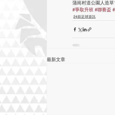
蒲崗村道公園人造草
#爭取升班
#聯賽盃
24前足球資訊
最新文章