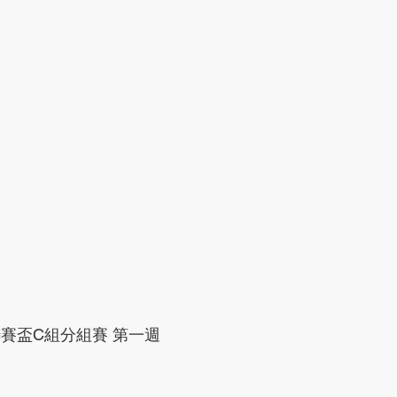
賽盃C組分組賽 第一週