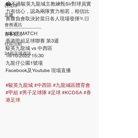
🏟不過駿英九龍城主教練甄Sir對球員實
匹克球
力有信心，認為兩隊實力相若，相信比
足毽
賽勝負會取決於當日各人現場發揮🏃🏻
會務通訊
_____________
NEXT MATCH
賽事資訊
香港甲組足球聯賽 第3週
社區活動
駿英九龍城 vs 中西區
24前足球資訊
16/10/2022 15:30
九龍仔公園1號場
Facebook及Youtube 現場直播
#駿英九龍城
#中西區
#九龍城區體育會
#甲組
#男子足球隊
#足球
#KCDSA
#香
港足球