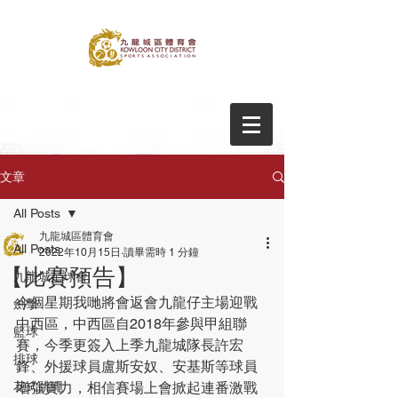
文章
All Posts
九龍城區體育會
All Posts
2022年10月15日
讀畢需時 1 分鐘
【比賽預告】
九龍城足球會
今個星期我哋將會返會九龍仔主場迎戰
劍擊
中西區，中西區自2018年參與甲組聯
籃球
賽，今季更簽入上季九龍城隊長許宏
排球
鋒、外援球員盧斯安奴、安基斯等球員
花式跳繩
增強實力，相信賽場上會掀起連番激戰