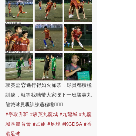
匹克球
足毽
會務通訊
賽事資訊
社區活動
24前足球資訊
聯賽盃🏆進行得如火如荼，球員都積極
訓練，就等我哋帶大家睇下一班駿英九
龍城球員嘅訓練過程啦🏃🏻‍♂️
#爭取升班
#駿英九龍城
#九龍城
#九龍
城區體育會
#乙組
#足球
#KCDSA
#香
港足球