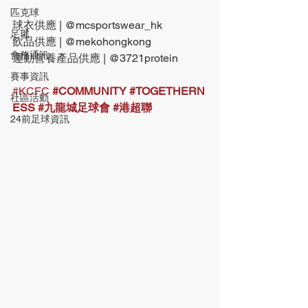
匹克球
球衣供應 | @mcsportswear_hk
足毽
飲品供應 | @mekohongkong
會務通訊
運動營養產品供應 | @3721protein
賽事資訊
#KCFC
#COMMUNITY
#TOGETHERN
社區活動
ESS
#九龍城足球會
#港超聯
24前足球資訊