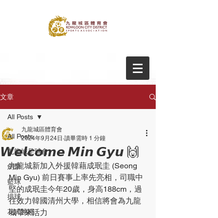
文章
All Posts
九龍城區體育會
All Posts
2024年9月24日
讀畢需時 1 分鐘
𝙒𝙚𝙡𝙘𝙤𝙢𝙚 𝙈𝙞𝙣 𝙂𝙮𝙪 🙌
九龍城足球會
九龍城新加入外援韓藉成珉圭 (Seong 
劍擊
Min Gyu) 前日賽事上率先亮相，司職中
籃球
堅的成珉圭今年20歲，身高188cm，過
排球
往效力韓國清州大學，相信將會為九龍
花式跳繩
城帶來活力