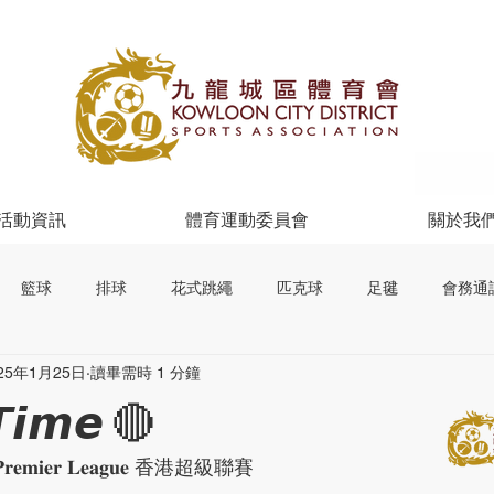
活動資訊
體育運動委員會
關於我
籃球
排球
花式跳繩
匹克球
足毽
會務通
25年1月25日
讀畢需時 1 分鐘
𝙏𝙞𝙢𝙚 🔴
𝐧𝐠 𝐏𝐫𝐞𝐦𝐢𝐞𝐫 𝐋𝐞𝐚𝐠𝐮𝐞 香港超級聯賽