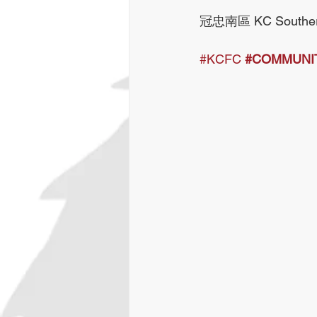
冠忠南區 KC Southern
#KCFC
#COMMUNI