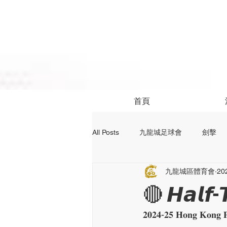
首頁
All Posts
九龍城足球會
劍擊
九龍城區體育會
20
社區活動
24前足球資訊
🔴 𝙃𝙖𝙡𝙛-
𝟐𝟎𝟐𝟒-𝟐𝟓 𝐇𝐨𝐧𝐠 𝐊𝐨