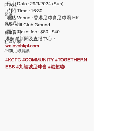
 日期 Date : 29/9/2024 (Sun)
匹克球
 時間 Time : 16:30
足毽
 地點 Venue : 香港足球會足球場 HK 
會務通訊
Football Club Ground
 票價 Ticket fee : $80 | $40
賽事資訊
港超聯新聞及直播中心：
社區活動
welovehkpl.com
24前足球資訊
#KCFC
#COMMUNITY
#TOGETHERN
ESS
#九龍城足球會
#港超聯