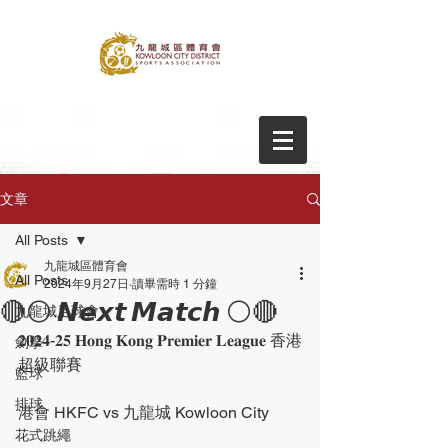
文章
All Posts
九龍城區體育會
All Posts
2024年9月27日
讀畢需時 1 分鐘
🔴⚪️ 𝙉𝙚𝙭𝙩 𝙈𝙖𝙩𝙘𝙝 ⚪️🔴
九龍城足球會
𝟐𝟎𝟐𝟒-𝟐𝟓 𝐇𝐨𝐧𝐠 𝐊𝐨𝐧𝐠 𝐏𝐫𝐞𝐦𝐢𝐞𝐫 𝐋𝐞𝐚𝐠𝐮𝐞 香港
劍擊
超級聯賽
籃球
排球
港會 HKFC vs 九龍城 Kowloon City
花式跳繩