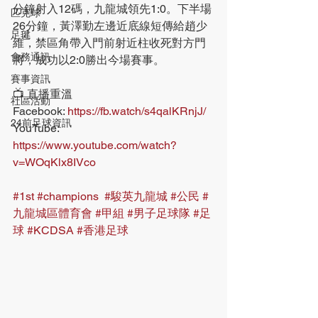
分鐘射入12碼，九龍城領先1:0。下半場
匹克球
26分鐘，黃澤勤左邊近底線短傳給趙少
足毽
維，禁區角帶入門前射近柱收死對方門
會務通訊
將，成功以2:0勝出今場賽事。
賽事資訊
📺 直播重溫
社區活動
Facebook: 
https://fb.watch/s4qalKRnjJ/
24前足球資訊
YouTube: 
https://www.youtube.com/watch?
v=WOqKlx8IVco
#1st
#champions
#駿英九龍城
#公民
#
九龍城區體育會
#甲組
#男子足球隊
#足
球
#KCDSA
#香港足球