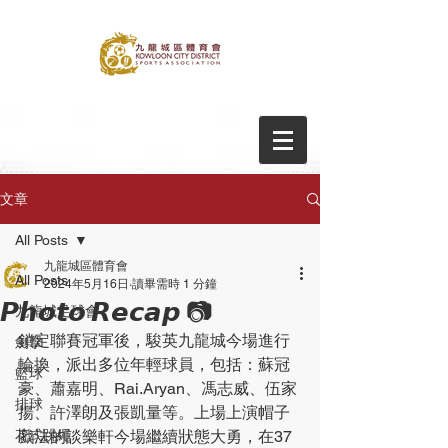
文章
All Posts
九龍城區體育會
All Posts
2024年5月16日
讀畢需時 1 分鐘
𝙋𝙝𝙤𝙩𝙤 𝙍𝙚𝙘𝙖𝙥 📷
九龍城足球會
鎖定聯賽冠軍後，駿英九龍城今場進行
劍擊
輪換，派出多位年輕球員，包括：蘇冠
籃球
豪、蕭嘉明、Rai.Aryan、馮志威、伍家
排球
揚、許澤朗及張凱量等。上場上演帽子
花式跳繩
戲法的談樂軒今場繼續狀態大勇，在37