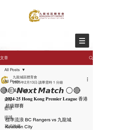
文章
All Posts
九龍城區體育會
All Posts
2025年2月13日
讀畢需時 1 分鐘
🔴⚪️ 𝙉𝙚𝙭𝙩 𝙈𝙖𝙩𝙘𝙝 ⚪️🔴
九龍城足球會
𝟐𝟎𝟐𝟒-𝟐𝟓 𝐇𝐨𝐧𝐠 𝐊𝐨𝐧𝐠 𝐏𝐫𝐞𝐦𝐢𝐞𝐫 𝐋𝐞𝐚𝐠𝐮𝐞 香港
劍擊
超級聯賽
籃球
排球
標準流浪 BC Rangers vs 九龍城 
花式跳繩
Kowloon City