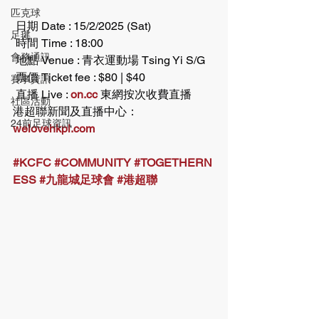
匹克球
 日期 Date : 15/2/2025 (Sat)
足毽
 時間 Time : 18:00
會務通訊
 地點 Venue : 青衣運動場 Tsing Yi S/G
 票價 Ticket fee : $80 | $40
賽事資訊
 直播 Live : 
on.cc
 東網按次收費直播
社區活動
港超聯新聞及直播中心：
24前足球資訊
welovehkpl.com
#KCFC
#COMMUNITY
#TOGETHERN
ESS
#九龍城足球會
#港超聯