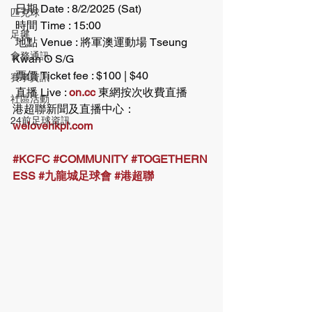
 日期 Date : 8/2/2025 (Sat)
匹克球
 時間 Time : 15:00
足毽
 地點 Venue : 將軍澳運動場 Tseung 
會務通訊
Kwan O S/G
 票價 Ticket fee : $100 | $40
賽事資訊
 直播 Live : 
on.cc
 東網按次收費直播
社區活動
港超聯新聞及直播中心：
24前足球資訊
welovehkpl.com
#KCFC
#COMMUNITY
#TOGETHERN
ESS
#九龍城足球會
#港超聯