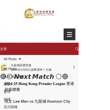
文章
All Posts
九龍城區體育會
All Posts
2025年2月6日
讀畢需時 1 分鐘
🔴⚪️ 𝙉𝙚𝙭𝙩 𝙈𝙖𝙩𝙘𝙝 ⚪️🔴
九龍城足球會
𝟐𝟎𝟐𝟒-𝟐𝟓 𝐇𝐨𝐧𝐠 𝐊𝐨𝐧𝐠 𝐏𝐫𝐞𝐦𝐢𝐞𝐫 𝐋𝐞𝐚𝐠𝐮𝐞 香港
劍擊
超級聯賽
籃球
排球
理文 Lee Man vs 九龍城 Kowloon City
花式跳繩