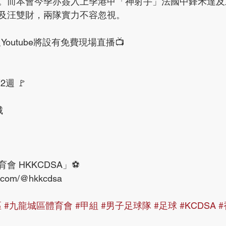
。而本會今季亦簽入上季港甲「神射手」法國中鋒禾達及
及汪雙財，兩隊實力不容忽視。
及Youtube將設有免費現場直播📺
週 🚩
城
會 HKKCDSA」⚽️
e.com/@hkkcdsa
區
#九龍城區體育會
#甲組
#男子足球隊
#足球
#KCDSA