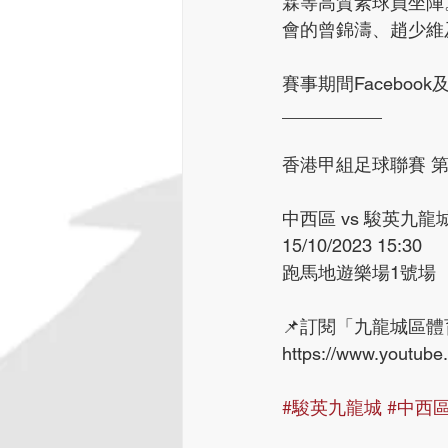
霖等高質素球員坐陣
會的曾錦濤、趙少維
賽事期間Facebook
__________
香港甲組足球聯賽 第2
中西區 vs 駿英九龍
15/10/2023 15:30
跑馬地遊樂場1號場
📌訂閱「九龍城區體育
https://www.youtub
#駿英九龍城
#中西