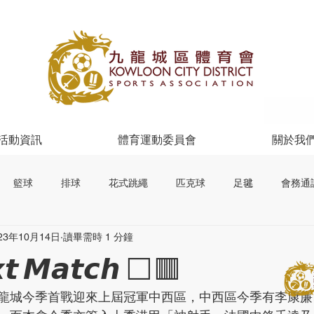
活動資訊
體育運動委員會
關於我
籃球
排球
花式跳繩
匹克球
足毽
會務通
23年10月14日
讀畢需時 1 分鐘
𝙩 𝙈𝙖𝙩𝙘𝙝 ⬜️🟥
龍城今季首戰迎來上屆冠軍中西區，中西區今季有李康廉