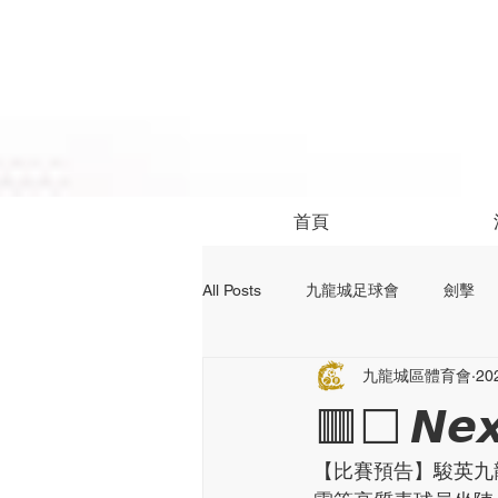
首頁
All Posts
九龍城足球會
劍擊
九龍城區體育會
20
社區活動
24前足球資訊
🟥⬜️ 𝙉𝙚𝙭
【比賽預告】駿英九