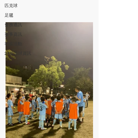
匹克球
足毽
會務通訊
賽事資訊
社區活動
24前足球資訊