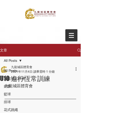
文章
All Posts
九龍城區體育會
All Posts
2021年11月4日
讀畢需時 1 分鐘
U10 進行恆常訓練
九龍城足球會
九龍城區體育會
劍擊
籃球
排球
花式跳繩