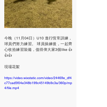
今晚（11月04日）U10 進行恆常訓練，
球員們努力練習。 球員操練後，一起齊
心收拾練習裝備，值得俾大家3個like 👍
👍👍
現場花絮
https://video.wixstatic.com/video/24469e_df4
c77cad5f04e348b199c45149b9c3a/360p/mp
4/file.mp4