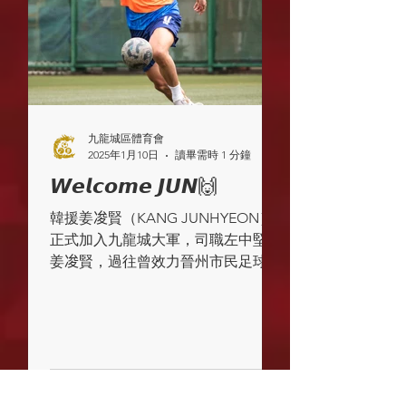
九龍城區體育會
2025年1月10日
讀畢需時 1 分鐘
𝙒𝙚𝙡𝙘𝙤𝙢𝙚 𝙅𝙐𝙉🙌￼
韓援姜𠗕賢（KANG JUNHYEON）
正式加入九龍城大軍，司職左中堅的
姜𠗕賢，過往曾效力晉州市民足球俱
樂部等韓國球會，將會為九龍城穿上
4號球衣。兩位新加入外援已經投入
大軍操練並完成註冊，有望於周日作
客均業北區的聯賽上陣。 球衣供應 |
@mcsportswear_hk...