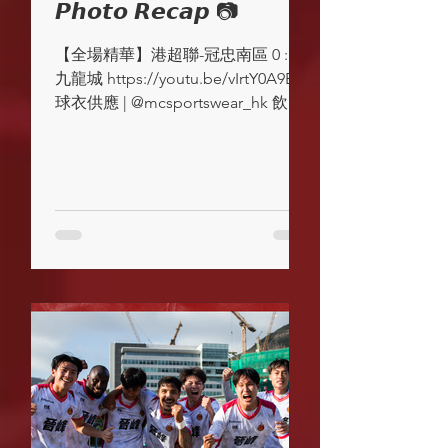
𝙋𝙝𝙤𝙩𝙤 𝙍𝙚𝙘𝙖𝙥 📷
【全場精華】港超聯-冠忠南區 0 : 1
九龍城 https://youtu.be/vIrtY0A9Ea8
球衣供應 | @mcsportswear_hk 飲品
供應 | @mekohongkong 運動營養產
品供應 | @3721protein #KCFC ...