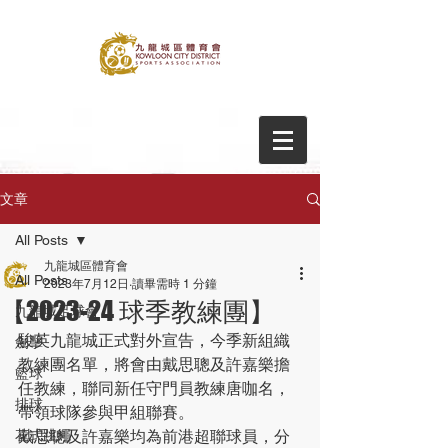
文章
All Posts
九龍城區體育會
All Posts
2023年7月12日
讀畢需時 1 分鐘
【2023-24 球季教練團】
九龍城足球會
駿英九龍城正式對外宣告，今季新組織
劍擊
教練團名單，將會由戴思聰及許嘉樂擔
籃球
任教練，聯同新任守門員教練唐咖名，
排球
帶領球隊參與甲組聯賽。
花式跳繩
戴思聰及許嘉樂均為前港超聯球員，分