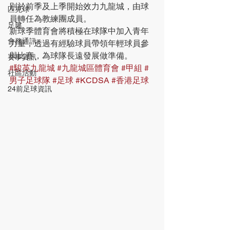
別於前季及上季開始效力九龍城，由球
匹克球
員轉任為教練團成員。
足毽
新球季體育會將積極在球隊中加入青年
會務通訊
力量，透過有經驗球員帶領年輕球員參
與比賽，為球隊長遠發展做準備。
賽事資訊
#駿英九龍城
#九龍城區體育會
#甲組
#
社區活動
男子足球隊
#足球
#KCDSA
#香港足球
24前足球資訊