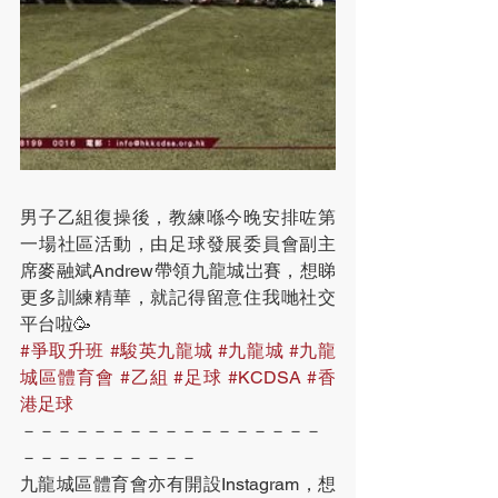
男子乙組復操後，教練喺今晚安排咗第
一場社區活動，由足球發展委員會副主
席麥融斌Andrew帶領九龍城岀賽，想睇
更多訓練精華，就記得留意住我哋社交
平台啦🥳
#爭取升班
#駿英九龍城
#九龍城
#九龍
城區體育會
#乙組
#足球
#KCDSA
#香
港足球
－－－－－－－－－－－－－－－－－
－－－－－－－－－－
九龍城區體育會亦有開設Instagram，想