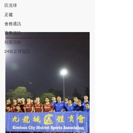
匹克球
足毽
會務通訊
賽事資訊
社區活動
24前足球資訊