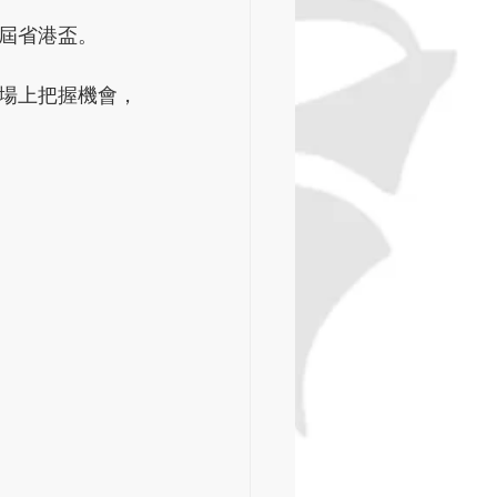
屆省港盃。
場上把握機會，