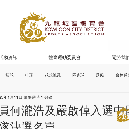
活動資訊
體育運動委員會
關於我
籃球
排球
花式跳繩
匹克球
足毽
會務通
25年1月11日
讀畢需時 1 分鐘
員何瀧浩及嚴啟倬入選中
隊決選名單