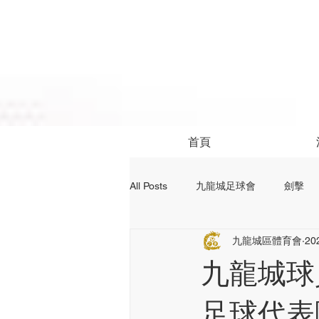
首頁
All Posts
九龍城足球會
劍擊
九龍城區體育會
20
社區活動
24前足球資訊
九龍城球
足球代表