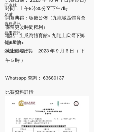
比賽日期： 2023 年 10 月 1 日(星期日)
匹克球
時間：上午8時30分至下午7時
足毽
開幕典禮：容後公佈（九龍城區體育會
會務通訊
保留更改時間權利）
賽事資訊
地點：土瓜灣體育館< 九龍土瓜灣下鄉
社區活動
道66 號>
截止報名日期：2023 年 9 月 6 日（ 下
24前足球資訊
午 5 時 ）
Whatsapp 查詢： 63680137 
比賽資料詳情：