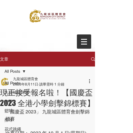
文章
All Posts
九龍城區體育會
All Posts
2023年8月11日
讀畢需時 1 分鐘
現正接受報名啦！【國慶盃
九龍城足球會
2023 全港小學劍擊錦標賽】
劍擊
籃球
「國慶盃 2023」 九龍城區體育會劍擊錦
標賽 
排球
花式跳繩