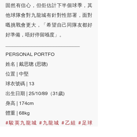
固然有信心，但佢估計下半個球季，其
他球隊會對九龍城有針對性部署，面對
嘅挑戰會更大，「希望自己同隊友都好
好準備，唔好停留喺度」。
___________________________
PERSONAL PORTFO
姓名 | 戴思聰 (思聰)
位置​ | 中堅
球衣號碼 | 13
出生日期 | 25/10/89（31歲)
身高 | 174cm
體重 | 68kg
#駿英九龍城
#九龍城
#乙組
#足球
#KCDSA
#香港足球
#戴思聰
#後衛