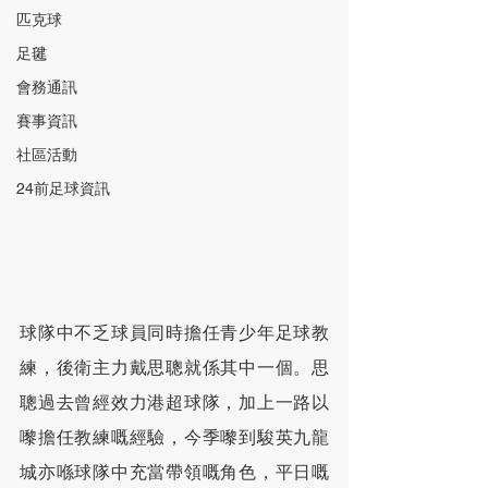
匹克球
足毽
會務通訊
賽事資訊
社區活動
24前足球資訊
球隊中不乏球員同時擔任青少年足球教
練，後衛主力戴思聰就係其中一個。思
聰過去曾經效力港超球隊，加上一路以
嚟擔任教練嘅經驗，今季嚟到駿英九龍
城亦喺球隊中充當帶領嘅角色，平日嘅