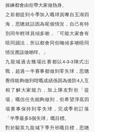
操練都會由佢帶大家做熱身。
之前都提到今季加入嘅球員嚟自五湖四
海，思聰就話因為呢個情況，自己有特
別同年輕球員傾多啲，「可能大家會有
唔同踢法，所以都會同佢哋傾多啲唔同
情況應該做啲咩。」
九龍城過去幾場比賽都以4-3-3陣式岀
戰，超過一半賽事都做到零失球，思聰
覺得能夠做到咁嘅成績係因為後防4人互
相了解大家能力，加上隊友對佢「提
場」嘅信任先能夠做到，佢希望淨底四
場賽事保持到零失球，完成季初訂落
「半季最多5個失球」嘅目標。
對於駿英九龍城下季升班嘅目標，思聰