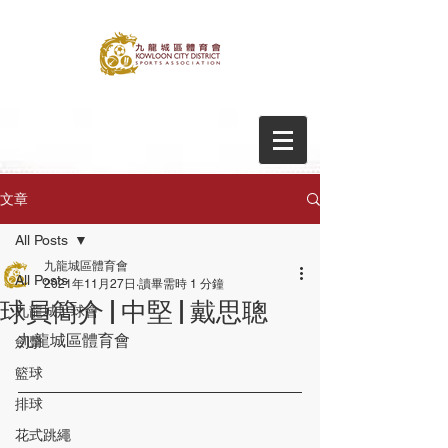
文章
All Posts
九龍城區體育會
All Posts
2021年11月27日
讀畢需時 1 分鐘
球員簡介 | 中堅 | 戴思聰
九龍城足球會
九龍城區體育會
劍擊
籃球
排球
花式跳繩