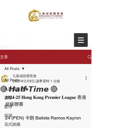
文章
All Posts
九龍城區體育會
All Posts
2025年2月8日
讀畢需時 1 分鐘
🔴 𝙃𝙖𝙡𝙛-𝙏𝙞𝙢𝙚 🔴
九龍城足球會
𝟐𝟎𝟐𝟒-𝟐𝟓 𝐇𝐨𝐧𝐠 𝐊𝐨𝐧𝐠 𝐏𝐫𝐞𝐦𝐢𝐞𝐫 𝐋𝐞𝐚𝐠𝐮𝐞 香港
劍擊
超級聯賽
籃球
排球
24’(PEN) 卡朗 Batista Ramos Kayron
花式跳繩