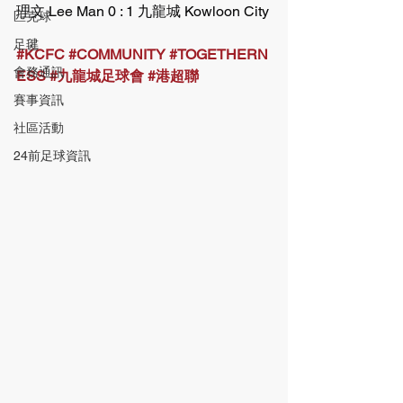
理文 Lee Man 0 : 1 九龍城 Kowloon City
匹克球
足毽
#KCFC
#COMMUNITY
#TOGETHERN
會務通訊
ESS
#九龍城足球會
#港超聯
賽事資訊
社區活動
24前足球資訊