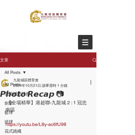
文章
All Posts
九龍城區體育會
All Posts
2024年10月21日
讀畢需時 1 分鐘
𝙋𝙝𝙤𝙩𝙤 𝙍𝙚𝙘𝙖𝙥 📷
九龍城足球會
 【全場精華】港超聯-九龍城 2 : 1 冠忠
劍擊
南區
籃球
排球
https://youtu.be/L8y-ac6fU98
花式跳繩