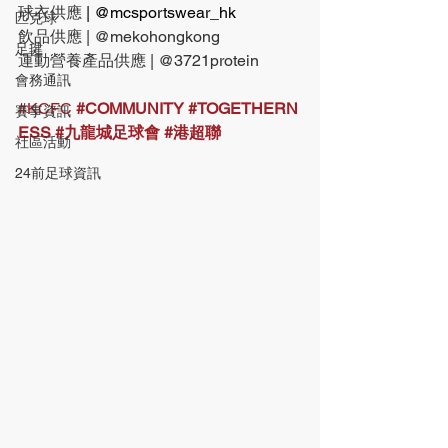
球衣供應 
| @mcsportswear_hk
匹克球
飲品供應 | @mekohongkong
足毽
運動營養產品供應 | @3721protein
會務通訊
#KCFC
#COMMUNITY
#TOGETHERN
賽事資訊
ESS
#九龍城足球會
#港超聯
社區活動
24前足球資訊